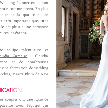
 Wedding Planner
est le bon
éroule comme prévu. En plus
ucier de la qualité ou de
est très important que, sans
 le couple ait une personne
outes les étapes.
e équipe talentueuse et
laudia Gameiro
. Claudia
ience et de nombreuses
ont une formation de wedding
ondres, Marcy Blum de New
ICATION
les couples ont une ligne de
parente avec l'équipe qui