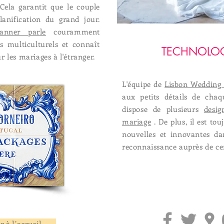
 Cela garantit que le couple
lanification du grand jour.
anner parle
couramment
ts multiculturels et connaît
TECHNOLOG
 les mariages à l'étranger.
L'équipe de
Lisbon Wedding 
aux petits détails de chaq
dispose de plusieurs
desig
mariage
. De plus, il est to
nouvelles et innovantes d
reconnaissance auprès de cen
 à l´accueil