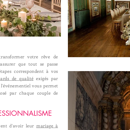
ransformer votre rêve de
'assurer que tout se passe
tapes correspondent à vos
ards de qualité
exigés par
e l'événementiel vous permet
posé par chaque couple de
.
FESSIONNALISME
vent d'avoir leur
mariage à