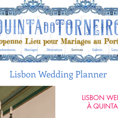
openne Lieu pour Mariages au Port
vénements
Mariages
Décoration
Services
Galerie
Lieu
Lisbon Wedding Planner
LISBON WE
À QUINTA