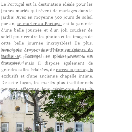
Le Portugal est la destination idéale pour les
jeunes mariés qui rêvent de mariages dans le
jardin! Avec en moyenne 300 jours de soleil
par an,
se marier au Portugal
est la garantie
d'une belle journée et d'un joli coucher de
soleil pour rendre les photos et les images de
cette belle journée incroyables! De plus,
l'ambiance romantique d'un
mariage de
Avec près de 300 ans d'histoire,
Quinta do
jardin au Portugal en pleine nature est
Torneiro
possède un beau jardin à la
charmante!
française, mais il dispose également de
grandes salles éclairées, de
carreaux portugais
exclusifs et d'une ancienne chapelle intime.
De cette façon, les mariés plus traditionnels
peuvent effectuer leur cérémonie dans la
chapelle et la réception dans notre beau
jardin.