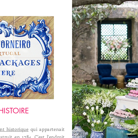
HISTOIRE
nt historique
qui appartenait
truit en 1784. C'est l'endroit