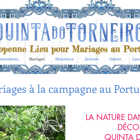
openne Lieu pour Mariages au Port
vénements
Mariages
Décoration
Services
Galerie
Lieu
iages à la campagne au Portu
LA NATURE DA
DÉCO
QUINTA 