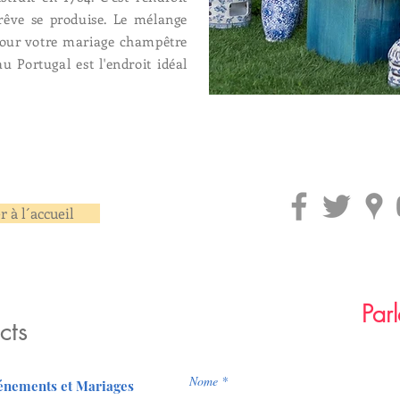
rêve se produise. Le mélange
 pour votre mariage champêtre
 Portugal est l'endroit idéal
 à l´accueil
Parl
cts
Nome
vénements et Mariages